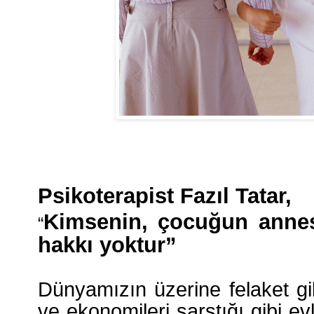
Psikoterapist Fazıl Tatar,
Kimsenin, çocuğun annes
“
hakkı yoktur”
Dünyamızın üzerine felaket gib
ve ekonomileri sarstığı gibi evl