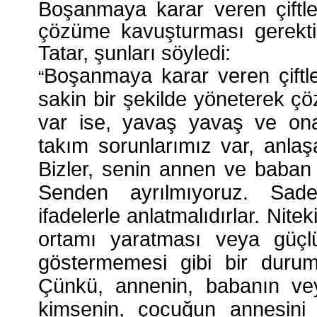
Boşanmaya karar veren çiftle
çözüme kavuşturması gerektiği
Tatar, şunları söyledi:
Boşanmaya karar veren çiftle
“
sakin bir şekilde yöneterek ç
var ise, yavaş yavaş ve ona f
takım sorunlarımız var, anla
Bizler, senin annen ve baban
Senden ayrılmıyoruz. Sadec
ifadelerle anlatmalıdırlar. Nite
ortamı yaratması veya güçlü
göstermemesi gibi bir duru
Çünkü, annenin, babanın veya
kimsenin, çocuğun annesini