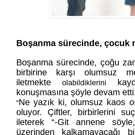
Boşanma sürecinde, çocuk m
Boşanma sürecinde, çoğu zaman
birbirine karşı olumsuz me
iletmekte
kayde
olabildiklerini
konuşmasına şöyle devam etti
Ne yazık ki, olumsuz kaos o
“
oluyor. Çiftler, birbirlerini 
ileterek “-Git annene söyl
üzerinden kalkamayacağı b