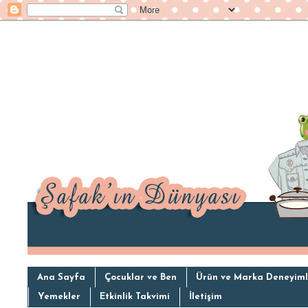
Ana Sayfa
Çocuklar ve Ben
Ürün ve Marka Deneyiml
Yemekler
Etkinlik Takvimi
İletişim