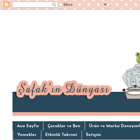
Ana Sayfa
Çocuklar ve Ben
Ürün ve Marka Deneyiml
Yemekler
Etkinlik Takvimi
İletişim