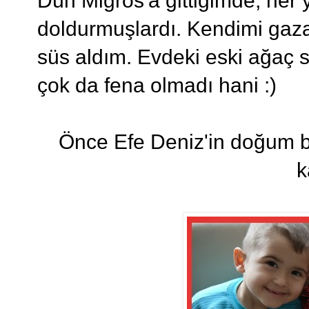
Dün Migros'a gittiğimde, her ye
doldurmuşlardı. Kendimi gaza 
süs aldım. Evdeki eski ağaç s
çok da fena olmadı hani :)
Önce Efe Deniz'in doğum b
k