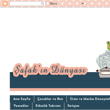
Ana Sayfa
Çocuklar ve Ben
Ürün ve Marka Deneyiml
Yemekler
Etkinlik Takvimi
İletişim