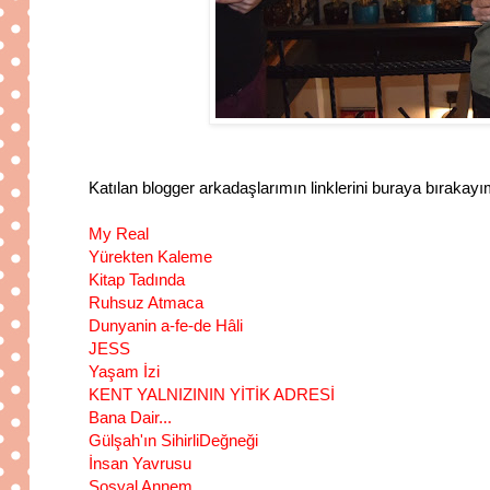
Katılan blogger arkadaşlarımın linklerini buraya bıraka
My Real
Yürekten Kaleme
Kitap Tadında
Ruhsuz Atmaca
Dunyanin a-fe-de Hâli
JESS
Yaşam İzi
KENT YALNIZININ YİTİK ADRESİ
Bana Dair...
Gülşah'ın SihirliDeğneği
İnsan Yavrusu
Sosyal Annem