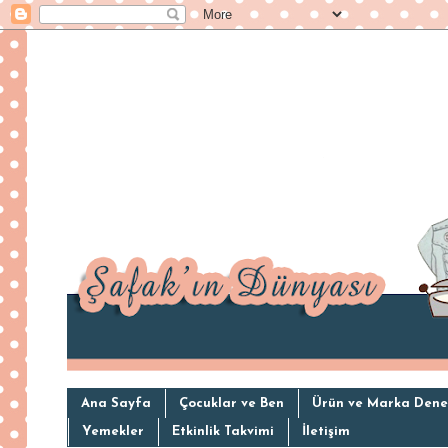
Ana Sayfa
Çocuklar ve Ben
Ürün ve Marka Dene
Yemekler
Etkinlik Takvimi
İletişim