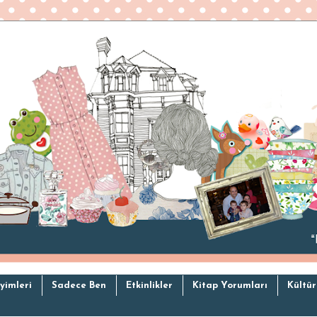
yimleri
Sadece Ben
Etkinlikler
Kitap Yorumları
Kültür