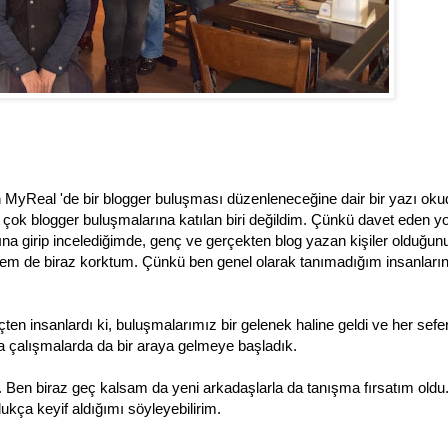
an MyReal 'de bir blogger buluşması düzenleneceğine dair bir yazı ok
e çok blogger buluşmalarına katılan biri değildim. Çünkü davet eden yo
ına girip incelediğimde, genç ve gerçekten blog yazan kişiler olduğun
m de biraz korktum. Çünkü ben genel olarak tanımadığım insanları
ten insanlardı ki, buluşmalarımız bir gelenek haline geldi ve her sefe
a çalışmalarda da bir araya gelmeye başladık.
 Ben biraz geç kalsam da yeni arkadaşlarla da tanışma fırsatım oldu. 
dukça keyif aldığımı söyleyebilirim.