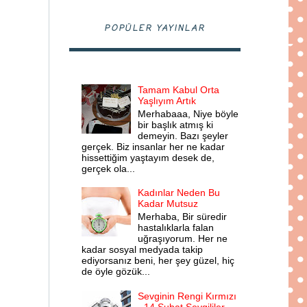
POPÜLER YAYINLAR
Tamam Kabul Orta
Yaşlıyım Artık
Merhabaaa, Niye böyle
bir başlık atmış ki
demeyin. Bazı şeyler
gerçek. Biz insanlar her ne kadar
hissettiğim yaştayım desek de,
gerçek ola...
Kadınlar Neden Bu
Kadar Mutsuz
Merhaba, Bir süredir
hastalıklarla falan
uğraşıyorum. Her ne
kadar sosyal medyada takip
ediyorsanız beni, her şey güzel, hiç
de öyle gözük...
Sevginin Rengi Kırmızı
- 14 Şubat Sevgililer