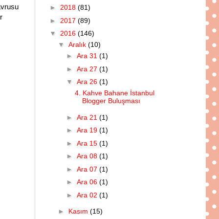
Yavrusu
►
2018
(81)
r
►
2017
(89)
▼
2016
(146)
▼
Aralık
(10)
►
Ara 31
(1)
►
Ara 27
(1)
▼
Ara 26
(1)
4. Kahve Bahane İstanbul
Blogger Buluşması
►
Ara 21
(1)
►
Ara 19
(1)
►
Ara 15
(1)
►
Ara 08
(1)
►
Ara 07
(1)
►
Ara 06
(1)
►
Ara 02
(1)
►
Kasım
(15)