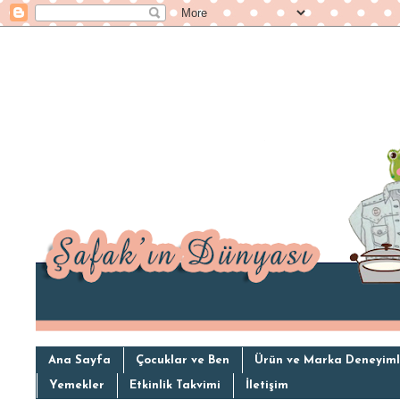
Ana Sayfa
Çocuklar ve Ben
Ürün ve Marka Deneyiml
Yemekler
Etkinlik Takvimi
İletişim