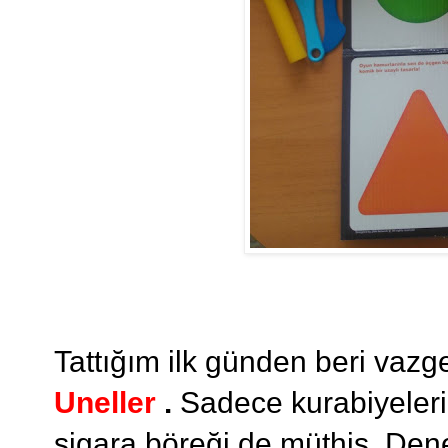
Tattığım ilk günden beri vazg
Uneller
.
Sadece kurabiyeleri 
sigara böreği de müthiş. Denem