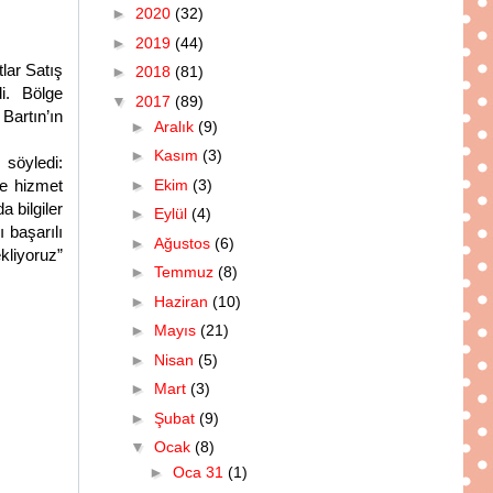
►
2020
(32)
►
2019
(44)
lar Satış
►
2018
(81)
di. Bölge
▼
2017
(89)
artın’ın
►
Aralık
(9)
►
Kasım
(3)
 söyledi:
►
Ekim
(3)
de hizmet
a bilgiler
►
Eylül
(4)
ı başarılı
►
Ağustos
(6)
kliyoruz”
►
Temmuz
(8)
►
Haziran
(10)
►
Mayıs
(21)
►
Nisan
(5)
►
Mart
(3)
►
Şubat
(9)
▼
Ocak
(8)
►
Oca 31
(1)