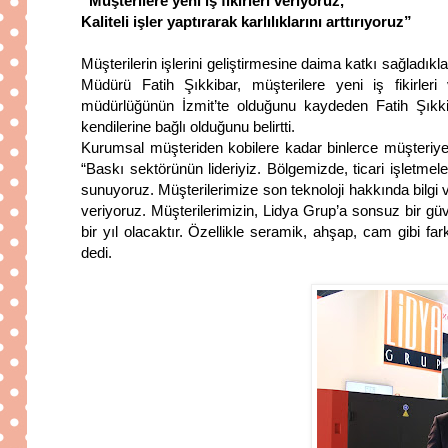
“Müşterilere yeni iş fikirleri veriyoruz,
Kaliteli işler yaptırarak karlılıklarını arttırıyoruz”
Müşterilerin işlerini geliştirmesine daima katkı sağladı
Müdürü Fatih Şıkkibar, müşterilere yeni iş fikirleri ve
müdürlüğünün İzmit’te olduğunu kaydeden Fatih Şıkk
kendilerine bağlı olduğunu belirtti.
Kurumsal müşteriden kobilere kadar binlerce müşteriye ka
“Baskı sektörünün lideriyiz. Bölgemizde, ticari işletme
sunuyoruz. Müşterilerimize son teknoloji hakkında bilgi veri
veriyoruz. Müşterilerimizin, Lidya Grup’a sonsuz bir güven
bir yıl olacaktır. Özellikle seramik, ahşap, cam gibi 
dedi.