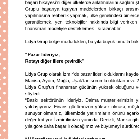
başarı hikayesi’ni diğer ülkelerde anlatmalarını sağlamış
Grup’u başarıya taşıyan maddelerden birkaçı arasınd
yapılmasına rehberlik yapmak, ülke genelindeki binlerce
garantilemek, yeni teknolojiler hakkında bilgi verirken
finansman modeliyle desteklemek sıralanabilir.
Lidya Grup bölge müdürlükleri, bu yıla büyük umutla bak
“Pazar lideriyiz;
Rotayı diğer illere çevirdik”
Lidya Grup olarak İzmir’de pazar lideri olduklarını kay
Manisa, Aydın, Muğla, Uşak’tan sorumlu olduklarını ve 20
Lidya Grup’un finansman gücünün yüksek olduğunu ve m
söyledi:
“Baskı sektörünün lideriyiz. Daima müşterilerimizin y
yaklaşıyoruz. Finans gücümüzün yüksek olması, müşteri
sunuyor olmamız, ülkemizde yatırımların önünü açarken, 
değer katıyor. İzmir ilimizin yanında, Denizli, Manisa gib
yıla göre daha başarılı olacağımız ve büyümeyi sürdürece