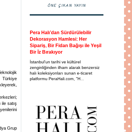
ÖNE ÇIKAN YAYIN
Pera Halı’dan Sürdürülebilir
Dekorasyon Hamlesi: Her
Sipariş, Bir Fidan Bağışı ile Yeşil
Bir İz Bırakıyor
İstanbul'un tarihi ve kültürel
zenginliğinden ilham alarak benzersiz
eknolojik
halı koleksiyonları sunan e-ticaret
n Türkiye
platformu PeraHali.com, "H...
kleyerek,
rkezleri;
 ile satış
enilerini
idya Grup