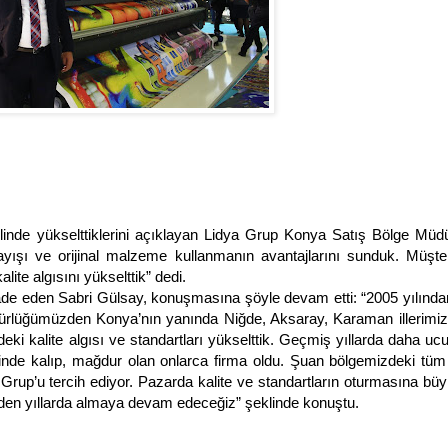
nelinde yükselttiklerini açıklayan Lidya Grup Konya Satış Bölge Müd
ayışı ve orijinal malzeme kullanmanın avantajlarını sunduk. Müşteri
lite algısını yükselttik” dedi.
ade eden Sabri Gülsay, konuşmasına şöyle devam etti: “2005 yılından
rlüğümüzden Konya’nın yanında Niğde, Aksaray, Karaman illerimiz
i kalite algısı ve standartları yükselttik. Geçmiş yıllarda daha uc
linde kalıp, mağdur olan onlarca firma oldu. Şuan bölgemizdeki tüm 
ya Grup’u tercih ediyor. Pazarda kalite ve standartların oturmasına b
den yıllarda almaya devam edeceğiz” şeklinde konuştu.