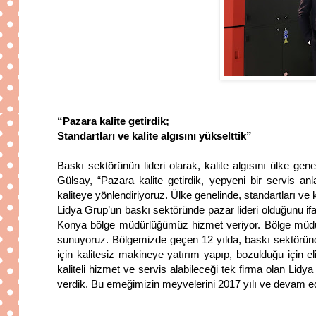
“Pazara kalite getirdik;
Standartları ve kalite algısını yükselttik”
Baskı sektörünün lideri olarak, kalite algısını ülke ge
Gülsay, “Pazara kalite getirdik, yepyeni bir servis anl
kaliteye yönlendiriyoruz. Ülke genelinde, standartları ve ka
Lidya Grup’un baskı sektöründe pazar lideri olduğunu if
Konya bölge müdürlüğümüz hizmet veriyor. Bölge müdü
sunuyoruz. Bölgemizde geçen 12 yılda, baskı sektöründek
için kalitesiz makineye yatırım yapıp, bozulduğu için e
kaliteli hizmet ve servis alabileceği tek firma olan Lid
verdik. Bu emeğimizin meyvelerini 2017 yılı ve devam e