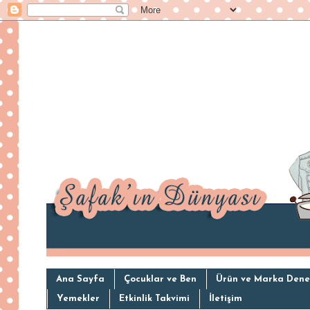
Ana Sayfa
Çocuklar ve Ben
Ürün ve Marka Dene
Yemekler
Etkinlik Takvimi
İletişim