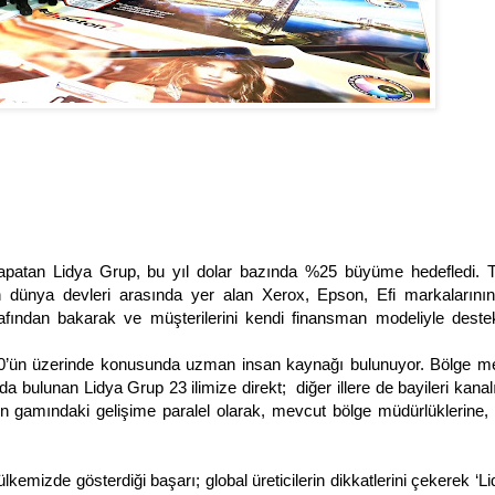
apatan Lidya Grup, bu yıl dolar bazında %25 büyüme hedefledi. T
n dünya devleri arasında yer alan Xerox, Epson, Efi markalarını
afından bakarak ve müşterilerini kendi finansman modeliyle deste
100’ün üzerinde konusunda uzman insan kaynağı bulunuyor. Bölge me
a bulunan Lidya Grup 23 ilimize direkt; diğer illere de bayileri kanalı
n gamındaki gelişime paralel olarak, mevcut bölge müdürlüklerine, y
kemizde gösterdiği başarı; global üreticilerin dikkatlerini çekerek ‘L