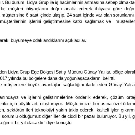
tır. Bu durum, Lidya Grup ile iş hacimlerinin artmasına sebep olmaktad
a; müşteri ihtiyaçlarını doğru analiz ederek ihtiyaca göre doğr
 müşterisine 6 saat içinde ulaşıp, 24 saat içinde var olan sorunların
 müşterilerinin işlerini geliştirmesine katkı sağlamak ve müşteriler
arak, büyümeye odaklandıklarını açıkladılar.
deden Lidya Grup Ege Bölgesi Satış Müdürü Günay Yalılar, bölge olarak
17 yılında bu bölgelere daha da yoğunlaşacaklarını belirtti.
üşterilere büyük avantajlar sağladığını ifade eden Günay Yalılar
anındayız ve işlerini geliştirmelerine önderlik ederek, çözüm orta
ler için büyük artı oluşturuyor. Müşterimize, firmasına özel ödeme
sektörün ileri teknolojiyi yakın takip ederek, kaliteli işler çıkar
i sorumlu olduğumuz diğer iller de ciddi bir pazar bulunuyor. Bu yıl, 
ğimiz bir yıl olacaktır” diye konuştu.