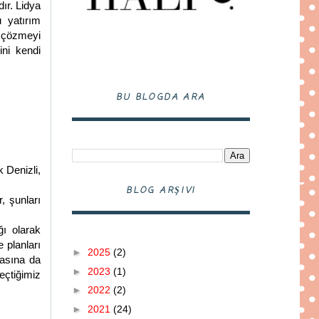
ır. Lidya
u yatırım
ı çözmeyi
ini kendi
BU BLOGDA ARA
 Denizli,
BLOG ARŞIVI
, şunları
ğı olarak
 planları
►
2025
(2)
masına da
►
2023
(1)
geçtiğimiz
►
2022
(2)
►
2021
(24)