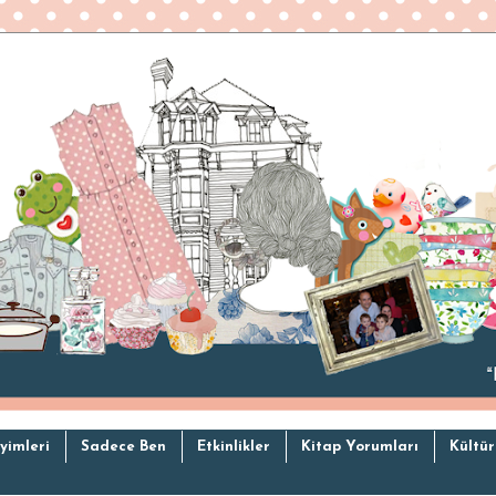
yimleri
Sadece Ben
Etkinlikler
Kitap Yorumları
Kültür