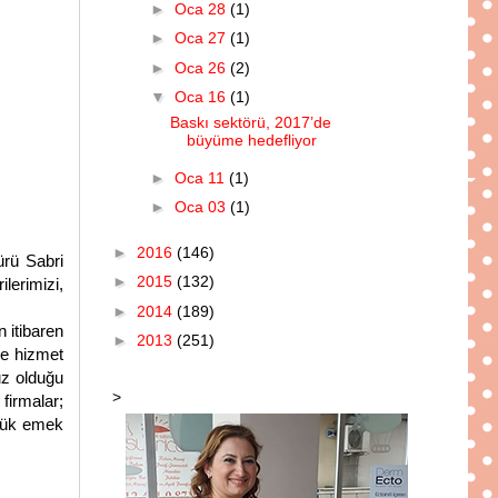
►
Oca 28
(1)
►
Oca 27
(1)
►
Oca 26
(2)
▼
Oca 16
(1)
Baskı sektörü, 2017’de
büyüme hedefliyor
►
Oca 11
(1)
►
Oca 03
(1)
►
2016
(146)
ürü Sabri
►
2015
(132)
lerimizi,
►
2014
(189)
 itibaren
►
2013
(251)
e hizmet
uz olduğu
>
firmalar;
üyük emek