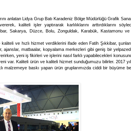
klarını anlatan Lidya Grup Batı Karadeniz Bölge Müdürlüğü Grafik Sanat
rerek, kaliteli işler yaptırarak karlılıklarını arttırdıklarını söyle
ibar, Sakarya, Düzce, Bolu, Zonguldak, Karabük, Kastamonu ve B
liteli ve hızlı hizmet verdiklerini ifade eden Fatih Şıkkibar, şunları
ler, ajanslar, matbaalar, kopyalama merkezleri gibi geniş bir yelpaze
rken, yeni iş fikirleri ve işlerini nasıl farklı yapabilecekleri konusund
i var. Kaliteli ürün ve kaliteli hizmet sunduğumuzu bilirler. 2017 yıl
farklı malzemeye baskı yapan ürün gruplarımızda ciddi bir büyüme be