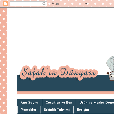
Ana Sayfa
Çocuklar ve Ben
Ürün ve Marka Dene
Yemekler
Etkinlik Takvimi
İletişim