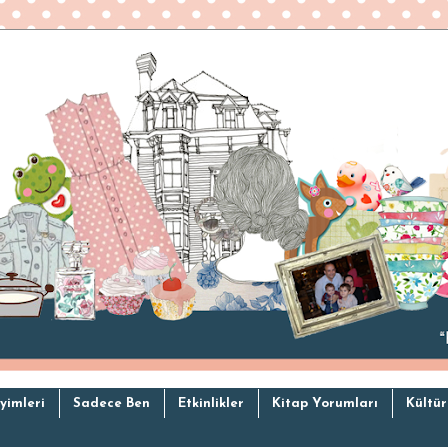
yimleri
Sadece Ben
Etkinlikler
Kitap Yorumları
Kültür