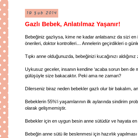
19 Şub 2014
Gazlı Bebek, Anlatılmaz Yaşanır!
Bebeğiniz gazlıysa, kime ne kadar anlatsanız da sizi en 
önerileri, doktor kontrolleri… Annelerin geçirdikleri o günler
Tıpkı anne olduğunuzda, bebeğinizi kucağınızı aldığınız 
Uykusuz geceler, insanın kendine ‘acaba sorun ben de mi’ 
gülüşüyle size bakacaktır. Peki ama ne zaman?
Dilerseniz biraz neden bebekler gazlı olur bir bakalım, 
Bebeklerin 55%‘i yaşamlarının ilk aylarında sindirim pro
olarak gelişmemiştir.
Bebekler için en uygun besin anne sütüdür ve hayata en i
Bebeğin anne sütü ile beslenmesi için hazırlık yapılmas