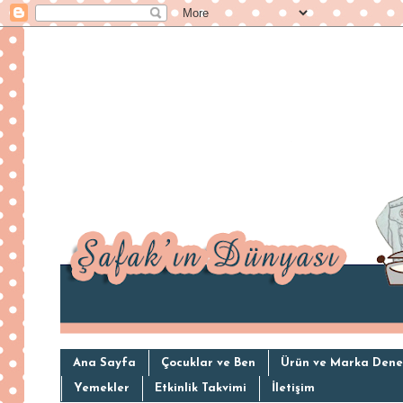
Ana Sayfa
Çocuklar ve Ben
Ürün ve Marka Dene
Yemekler
Etkinlik Takvimi
İletişim