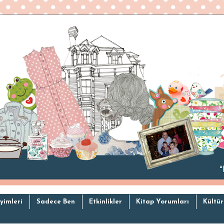
yimleri
Sadece Ben
Etkinlikler
Kitap Yorumları
Kültür