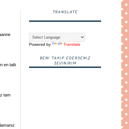
TRANSLATE
baanne
Powered by
Translate
BENI TAKIP EDERSENIZ
SEVINIRIM
 en tatlı
üz tam
ulamanız