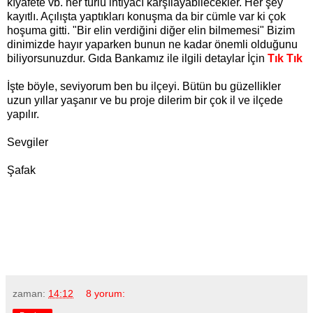
kıyafete vb. her türlü ihtiyacı karşılayabilecekler.
Her şey
kayıtlı. Açılışta yaptıkları konuşma da bir cümle var ki çok
hoşuma gitti. "Bir elin verdiğini diğer elin bilmemesi" Bizim
dinimizde hayır yaparken bunun ne kadar önemli olduğunu
biliyorsunuzdur. Gıda Bankamız ile ilgili
detaylar İçin
Tık Tık
İşte böyle, seviyorum ben bu ilçeyi. Bütün bu güzellikler
uzun yıllar yaşanır ve bu proje dilerim bir çok il ve ilçede
yapılır.
Sevgiler
Şafak
zaman:
14:12
8 yorum: