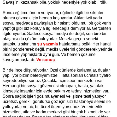
Savaşı'nı kazansak bile, yokluk nedeniyle yok olabilirdik.
Sonra eğitime önem veriyorlar, eğitimle ilgili bir sıkıntın
olunca çözmek için hemen koşuyorlar. Atılan twit yada
sosyal medyada paylaşılan bir sıkıntı oldu mu, bir çok yerin
yaptığı gibi biz konuyla ilgileneceğiz demiyorlar. Gerçekten
ilgileniyorlar. Sadece sosyal medya ile değil, sen bire bir
ulaşınca da çözüm buluyorlar. Mesela geçen seneki
anaokulu sıkıntımı
şu yazımla
hatırlarsınız belki. Her hangi
birini göndererek değil, meclis üyelerini göndererek yerinde
inceleme yapmışlardı aynı gün. Ve hemen çözüme
kavuşturmuşlardı.
Ve sonuç
Bir de ince düşünüyorlar. Özel günlerde kutlamalar, dualar
yapılıyor bizim belediyemizde. Hafta sonları ücretsiz tiyatro
seyredebiliyorsunuz. Çocuklar için spor merkezleri var.
Herhangi bir sosyal güvencesi olmayan, hasta, yatalak,
kimsesiz insanlar için evde bakım ve tedavi hizmetleri var.
Sonra sağlık işleri göz muayenesi ve işitme testi yapıyor
ücretsiz. gerekli görülürse göz için sizi hastaneye servis ile
yolluyorlar ve hiç bir ücret ödemiyorsunuz. Veterinerlik
hizmetleri, aile ve kadın merkezi gibi bir çok hizmeti de var.