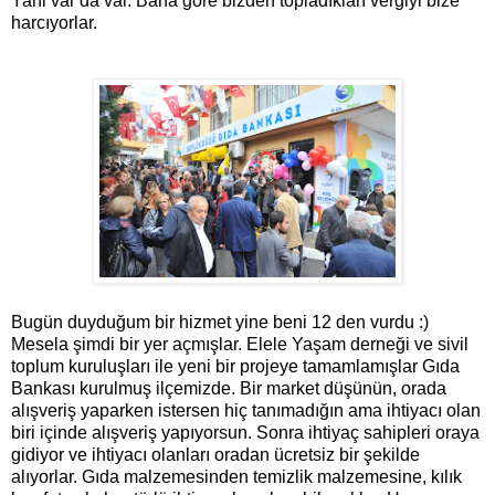
Yani var da var. Bana göre bizden topladıkları vergiyi bize
harcıyorlar.
Bugün duyduğum bir hizmet yine beni 12 den vurdu :)
Mesela şimdi bir yer açmışlar. Elele Yaşam derneği ve sivil
toplum kuruluşları ile yeni bir projeye tamamlamışlar Gıda
Bankası kurulmuş ilçemizde. Bir market düşünün, orada
alışveriş yaparken istersen hiç tanımadığın ama ihtiyacı olan
biri içinde alışveriş yapıyorsun.
Sonra ihtiyaç sahipleri oraya
gidiyor ve ihtiyacı olanları oradan ücretsiz bir şekilde
alıyorlar. G
ıda malzemesinden temizlik malzemesine, kılık