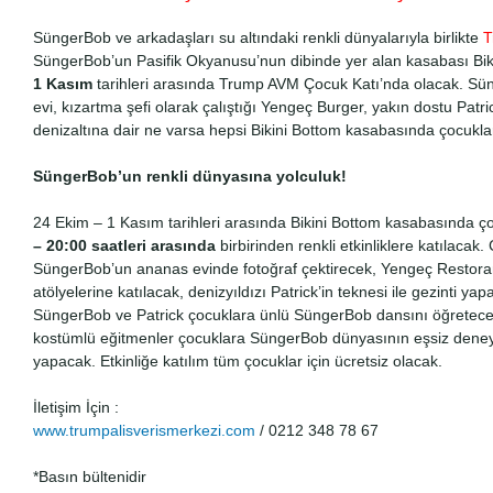
SüngerBob ve arkadaşları su altındaki renkli dünyalarıyla birlikte
T
SüngerBob’un Pasifik Okyanusu’nun dibinde yer alan kasabası Bik
1 Kasım
tarihleri arasında Trump AVM Çocuk Katı’nda olacak. S
evi, kızartma şefi olarak çalıştığı Yengeç Burger, yakın dostu Patri
denizaltına dair ne varsa hepsi Bikini Bottom kasabasında çocukla
SüngerBob’un renkli dünyasına yolculuk!
24 Ekim – 1 Kasım tarihleri arasında Bikini Bottom kasabasında ç
– 20:00
saatleri arasında
birbirinden renkli etkinliklere katılacak.
SüngerBob’un ananas evinde fotoğraf çektirecek, Yengeç Restor
atölyelerine katılacak, denizyıldızı Patrick’in teknesi ile gezinti ya
SüngerBob ve Patrick çocuklara ünlü SüngerBob dansını öğretecek.
kostümlü eğitmenler çocuklara SüngerBob dünyasının eşsiz deney
yapacak. Etkinliğe katılım tüm çocuklar için ücretsiz olacak.
İletişim İçin :
www.trumpalisverismerkezi.com
/ 0212 348 78 67
*Basın bültenidir