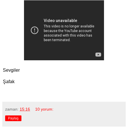
Sevgiler
Şafak
zaman:
15:16
10 yorum:
Paylaş