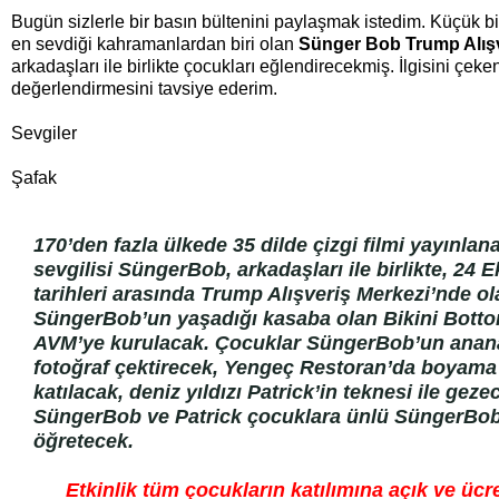
Bugün sizlerle bir basın bültenini paylaşmak istedim. Küçük b
en sevdiği kahramanlardan biri olan
Sünger Bob Trump Alış
arkadaşları ile birlikte çocukları eğlendirecekmiş. İlgisini çeke
değerlendirmesini tavsiye ederim.
Sevgiler
Şafak
170’den fazla ülkede 35 dilde çizgi filmi yayınlan
sevgilisi SüngerBob, arkadaşları ile birlikte, 24 
tarihleri arasında Trump Alışveriş Merkezi’nde ol
SüngerBob’un yaşadığı kasaba olan Bikini Bott
AVM’ye kurulacak. Çocuklar SüngerBob’un anan
fotoğraf çektirecek, Yengeç Restoran’da boyama 
katılacak, deniz yıldızı Patrick’in teknesi ile geze
SüngerBob ve Patrick çocuklara ünlü SüngerBob
öğretecek.
Etkinlik tüm çocukların katılımına açık ve üc