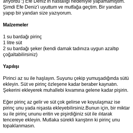
arıyordu :) Efe Deniz'in hastalığı nedeniyle yapamamıştım.
Şimdi Efe Deniz'i uyuttum ve mutfağa geçtim. Bir yandan
yapıp bir yandan size yazıyorum.
Malzemeler
1 su bardağı pirinç
1 litre süt
2 su bardağı şeker (kendi damak tadınıza uygun azaltıp
çoğaltabilirsiniz)
Yapılışı
Pirinci az su ile haşlayın. Suyunu çekip yumuşadığında sütü
ekleyin. Süt ve pirinç özleşene kadar beraber kaynatın.
Şekerini ekleyerek muhallebi kıvamına gelene kadar pişirin.
Eğer pirinç az gelir ve süt çok gelirse ve koyulaşmaz ise
pirinç unu yada nişasta ekleyebilirsiniz.Bunun için, bir miktar
su ile pirinç ununu eritin ve pişirdiğiniz süt ile ılıtarak
tencereye ekleyin. Mutlaka sürekli karıştırın ki pirinç unu
topaklanmasın.