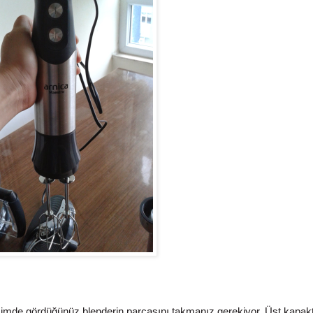
imde gördüğünüz blenderin parçasını takmanız gerekiyor. Üst kapakt