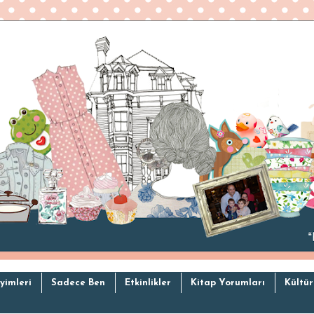
yimleri
Sadece Ben
Etkinlikler
Kitap Yorumları
Kültür