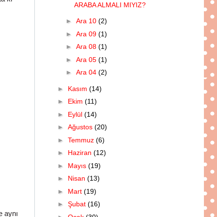
ARABA ALMALI MIYIZ?
►
Ara 10
(2)
►
Ara 09
(1)
►
Ara 08
(1)
►
Ara 05
(1)
►
Ara 04
(2)
►
Kasım
(14)
►
Ekim
(11)
►
Eylül
(14)
►
Ağustos
(20)
►
Temmuz
(6)
►
Haziran
(12)
►
Mayıs
(19)
►
Nisan
(13)
►
Mart
(19)
►
Şubat
(16)
e aynı
►
Ocak
(30)