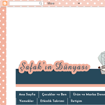
Ana Sayfa
Çocuklar ve Ben
Ürün ve Marka Dene
Yemekler
Etkinlik Takvimi
İletişim