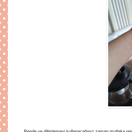
Rende ve dilimlemeyi kullanacağınız zaman mutlaka res