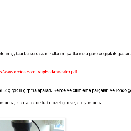
lenmiş, tabi bu süre sizin kullanım şartlarınıza göre değişiklik göstereb
p://www.arnica.com.tr/upload/maestro.pdf
ğeri 2 çırpıcılı çırpma aparatı, Rende ve dilimleme parçaları ve rondo g
orsunuz, isterseniz de turbo özelliğini seçebiliyorsunuz.