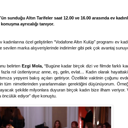
p’ün sunduğu Altın Tarifeler saat 12.00 ve 16.00 arasında ev kadın
konuşma ayrıcalığı tanıyor.
 kadınlarına özel geliştirilen “Vodafone Altın Kulüp” programı ev kadı
 ve sevilen marka alışverişlerinde indirimler gibi pek çok avantaj sunuy
unu belirten
Ezgi Mola,
“Bugüne kadar birçok dizi ve filmde farklı kadı
 fazla rol üstleniyoruz anne, eş, gelin, evlat… Kadın olarak hayattak
yatımıza yepyeni bakış açıları getiriyor. Özellikle vaktinin çoğunu evd
netin tüm nimetlerinden yararlanmaları gerektiğini düşünüyorum. Örneğ
layacak şekilde milyonlara duyuran birçok kadın bize ilham veriyor.
a öncülük ediyor” diye konuştu.