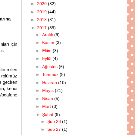
►
2020
(32)
►
2019
(44)
larına
►
2018
(81)
▼
2017
(89)
►
Aralık
(9)
►
Kasım
(3)
nları için
or.
►
Ekim
(3)
►
Eylül
(4)
►
Ağustos
(6)
n rolleri
►
Temmuz
(8)
i rolümüz
e geciren
►
Haziran
(10)
in; kendi
►
Mayıs
(21)
 Vodafone
►
Nisan
(5)
►
Mart
(3)
▼
Şubat
(9)
►
Şub 28
(1)
►
Şub 27
(1)