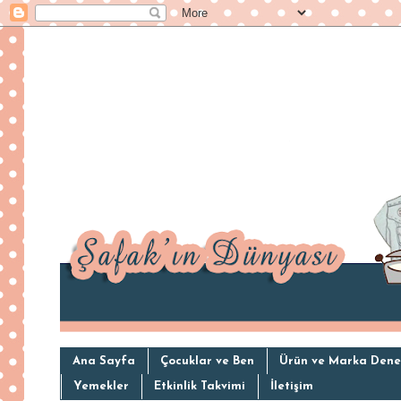
Ana Sayfa
Çocuklar ve Ben
Ürün ve Marka Dene
Yemekler
Etkinlik Takvimi
İletişim