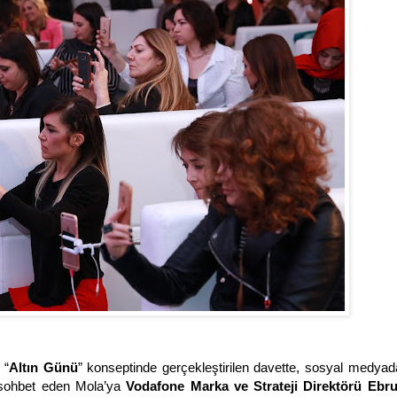
 “
Altın Günü
” konseptinde gerçekleştirilen davette, sosyal medyad
la sohbet eden Mola’ya
Vodafone Marka ve Strateji Direktörü Ebr