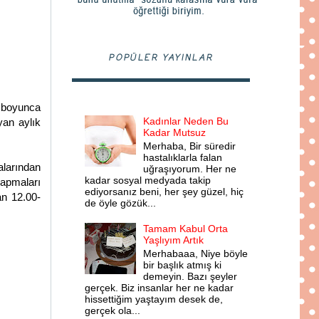
POPÜLER YAYINLAR
l boyunca
Kadınlar Neden Bu
yan aylık
Kadar Mutsuz
Merhaba, Bir süredir
hastalıklarla falan
alarından
uğraşıyorum. Her ne
kadar sosyal medyada takip
yapmaları
ediyorsanız beni, her şey güzel, hiç
lan 12.00-
de öyle gözük...
Tamam Kabul Orta
Yaşlıyım Artık
Merhabaaa, Niye böyle
bir başlık atmış ki
demeyin. Bazı şeyler
gerçek. Biz insanlar her ne kadar
hissettiğim yaştayım desek de,
gerçek ola...