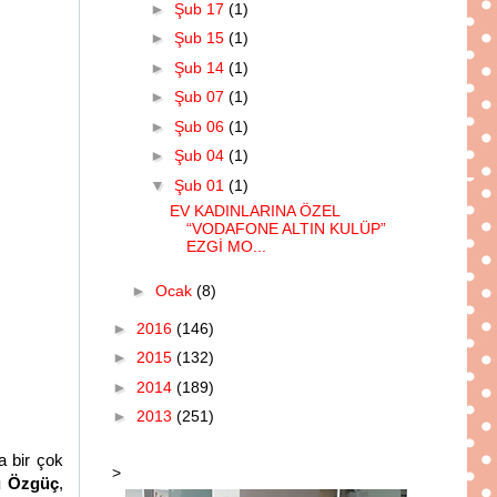
►
Şub 17
(1)
►
Şub 15
(1)
►
Şub 14
(1)
►
Şub 07
(1)
►
Şub 06
(1)
►
Şub 04
(1)
▼
Şub 01
(1)
EV KADINLARINA ÖZEL
“VODAFONE ALTIN KULÜP”
EZGİ MO...
►
Ocak
(8)
►
2016
(146)
►
2015
(132)
►
2014
(189)
►
2013
(251)
a bir çok
>
u Özgüç
,