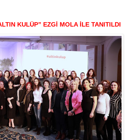
TIN KULÜP” EZGİ MOLA İLE TANITILDI