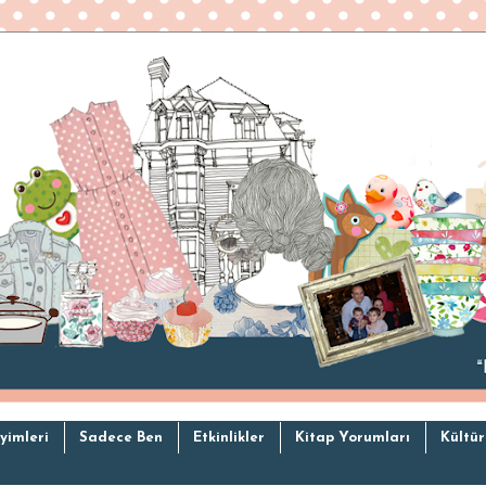
yimleri
Sadece Ben
Etkinlikler
Kitap Yorumları
Kültür