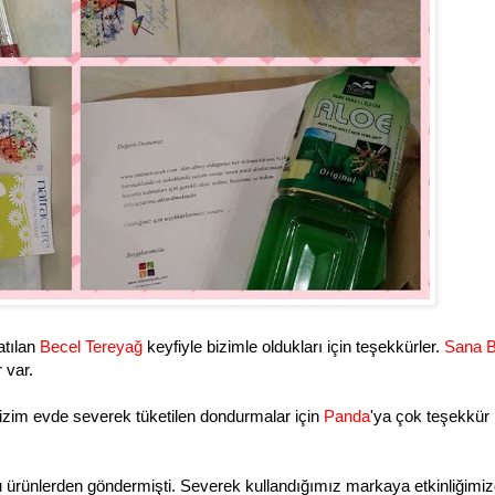
atılan
Becel Tereyağ
keyfiyle bizimle oldukları için teşekkürler.
Sana Bi
r var.
zim evde severek tüketilen dondurmalar için
Panda
'ya çok teşekkür
u ürünlerden göndermişti. Severek kullandığımız markaya etkinliğimi