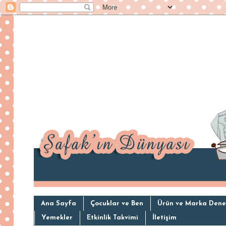
Ana Sayfa
Çocuklar ve Ben
Ürün ve Marka Dene
Yemekler
Etkinlik Takvimi
İletişim