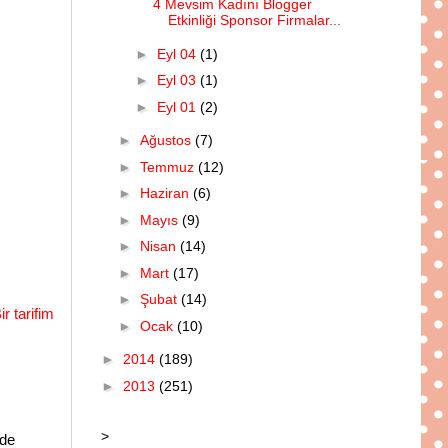
4 Mevsim Kadını Blogger
Etkinliği Sponsor Firmalar...
►
Eyl 04
(1)
►
Eyl 03
(1)
►
Eyl 01
(2)
►
Ağustos
(7)
►
Temmuz
(12)
►
Haziran
(6)
►
Mayıs
(9)
►
Nisan
(14)
►
Mart
(17)
►
Şubat
(14)
r tarifim
►
Ocak
(10)
►
2014
(189)
►
2013
(251)
>
zde