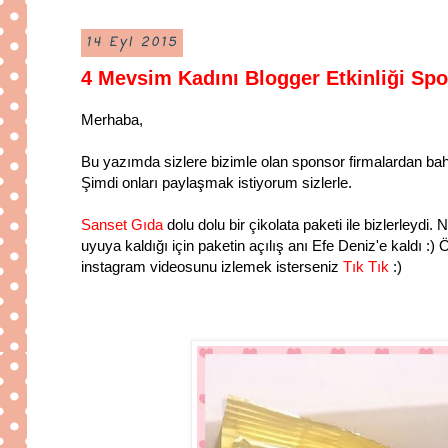
14 Eyl 2015
4 Mevsim Kadını Blogger Etkinliği Sp
Merhaba,
Bu yazımda sizlere bizimle olan sponsor firmalardan bahs
Şimdi onları paylaşmak istiyorum sizlerle.
Sanset Gıda
dolu dolu bir çikolata paketi ile bizlerleydi. 
uyuya kaldığı için paketin açılış anı Efe Deniz'e kaldı :) Ö
instagram videosunu izlemek isterseniz
Tık Tık
:)