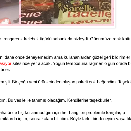
rengarenk kelebek figürlü sabunlarla bizleydi. Günümüze renk kattıkl
 daha önce deneyemedim ama kullananlardan güzel geri bildirimler
laşıyor
sitesinde yer alacak. Yoğun temposuna rağmen o gün orada bi
ürler.
ermişti. Bir çoğu yeni ürünlerinden oluşan paketi çok beğendim. Teşek
. Bu vesile ile tanımış olacağım. Kendilerine teşekkürler.
daha önce hiç kullanmadığım için her hangi bir problemle karşılaşıp
arda içtim, sonra kalanı bitirdim. Böyle farklı bir deneyim yaşattıkl