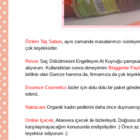
Özlem Taş Sabun
, aynı zamanda masalarımızı süsleyen, 
çok teşekkürler.
Revox
Saç Dökülmesini Engelleyen At Kuyruğu şampuanı
alıyorum. Kullandıktan sonra deneyimim
Bloggerlar Pay
birlikte olan Gamze hanıma da, firmamıza da çok teşekk
Essence Cosmetics
bizler için dolu dolu bir paket gönd
ederiz.
Natracare
Organik kadın pedlerini daha önce duymamıştım
Online İçecek
, Aloevera içecek ile bizlerleydi. Doğrusu 
karşılaşmayacağım konusunda endişeliydim :) Önce az mikt
teşekkür ediyorum :)