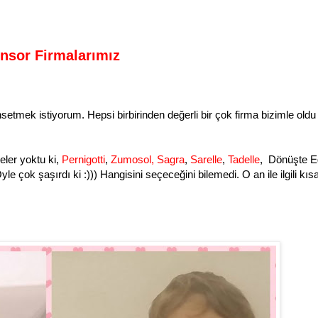
onsor Firmalarımız
etmek istiyorum. Hepsi birbirinden değerli bir çok firma bizimle oldu
Neler yoktu ki,
Pernigotti
,
Zumosol,
Sagra
,
Sarelle
,
Tadelle
, Dönüşte E
yle çok şaşırdı ki :))) Hangisini seçeceğini bilemedi. O an ile ilgili kıs