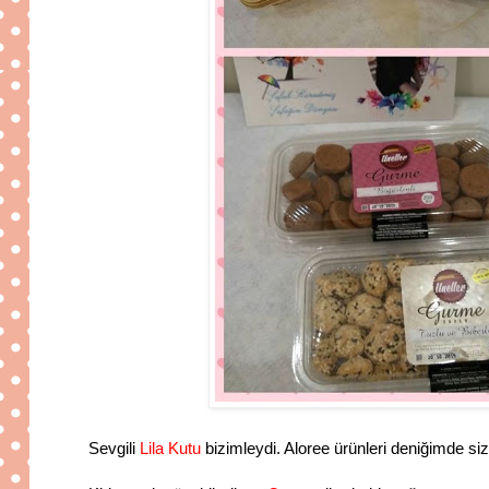
Sevgili
Lila Kutu
bizimleydi. Aloree ürünleri deniğimde si