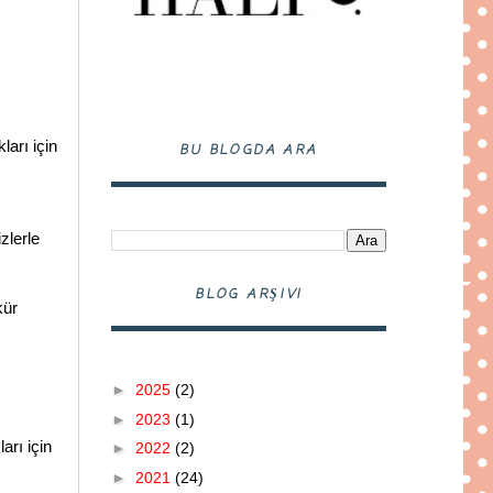
arı için
BU BLOGDA ARA
zlerle
BLOG ARŞIVI
kür
►
2025
(2)
►
2023
(1)
arı için
►
2022
(2)
►
2021
(24)