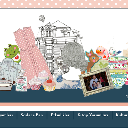
yimleri
Sadece Ben
Etkinlikler
Kitap Yorumları
Kültür