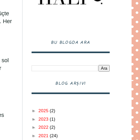
üçte
. Her
BU BLOGDA ARA
 sol
r
BLOG ARŞIVI
►
2025
(2)
es
►
2023
(1)
►
2022
(2)
►
2021
(24)