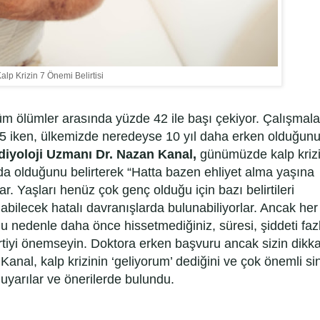
alp Krizin 7 Önemi Belirtisi
m ölümler arasında yüzde 42 ile başı çekiyor. Çalışmalar
65 iken, ülkemizde neredeyse 10 yıl daha erken olduğunu
iyoloji Uzmanı Dr. Nazan Kanal,
günümüzde kalp kriz
da olduğunu belirterek “Hatta bazen ehliyet alma yaşına
r. Yaşları henüz çok genç olduğu için bazı belirtileri
abilecek hatalı davranışlarda bulunabiliyorlar. Ancak he
Bu nedenle daha önce hissetmediğiniz, süresi, şiddeti faz
lirtiyi önemseyin. Doktora erken başvuru ancak sizin dikka
nal, kalp krizinin ‘geliyorum’ dediğini ve çok önemli sin
i uyarılar ve önerilerde bulundu.