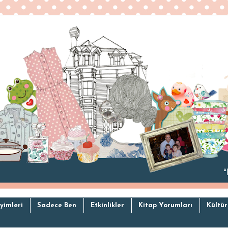
yimleri
Sadece Ben
Etkinlikler
Kitap Yorumları
Kültür