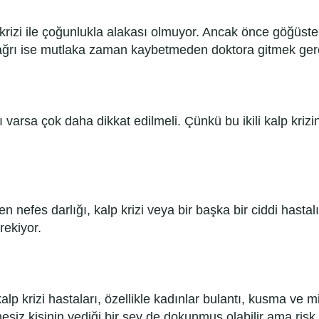
krizi ile çoğunlukla alakası olmuyor. Ancak önce göğüst
ağrı ise mutlaka zaman kaybetmeden doktora gitmek ger
ı varsa çok daha dikkat edilmeli. Çünkü bu ikili kalp krizi
nefes darlığı, kalp krizi veya bir başka bir ciddi hastal
rekiyor.
alp krizi hastaları, özellikle kadınlar bulantı, kusma ve m
hesiz kişinin yediği bir şey de dokunmuş olabilir ama risk