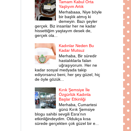
Tamam Kabul Orta
Yaşlıyım Artık
Merhabaaa, Niye böyle
bir başlık atmış ki
demeyin. Bazı şeyler
gerçek. Biz insanlar her ne kadar
hissettiğim yaştayım desek de,
gerçek ola...
Kadınlar Neden Bu
Kadar Mutsuz
Merhaba, Bir süredir
hastalıklarla falan
uğraşıyorum. Her ne
kadar sosyal medyada takip
ediyorsanız beni, her şey güzel, hiç
de öyle gözük...
Kırık Şemsiye İle
Özgürlük Kadınla
Başlar Etkinliği
Merhaba, Cumartesi
günü Kırık Şemsiye
blogu sahibi sevgili Esra'nın
etkinliğindeydim. Oldukça kısa
sürede gerçekten çok güzel bir e...