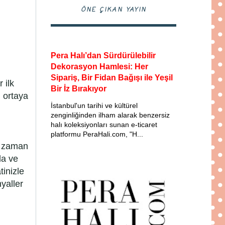
ÖNE ÇIKAN YAYIN
Pera Halı’dan Sürdürülebilir
Dekorasyon Hamlesi: Her
Sipariş, Bir Fidan Bağışı ile Yeşil
 ilk
Bir İz Bırakıyor
 ortaya
İstanbul'un tarihi ve kültürel
i
zenginliğinden ilham alarak benzersiz
halı koleksiyonları sunan e-ticaret
platformu PeraHali.com, "H...
r zaman
la ve
tinizle
yaller