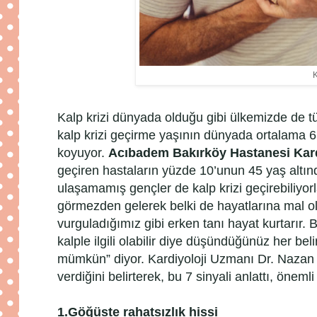
K
Kalp krizi dünyada olduğu gibi ülkemizde de tü
kalp krizi geçirme yaşının dünyada ortalama 
koyuyor.
Acıbadem Bakırköy Hastanesi Kard
geçiren hastaların yüzde 10’unun 45 yaş altın
ulaşamamış gençler de kalp krizi geçirebiliyorla
görmezden gelerek belki de hayatlarına mal ol
vurguladığımız gibi erken tanı hayat kurtarır. 
kalple ilgili olabilir diye düşündüğünüz her be
mümkün” diyor. Kardiyoloji Uzmanı Dr. Nazan Ka
verdiğini belirterek, bu 7 sinyali anlattı, öneml
1.
Göğüste rahatsızlık hissi