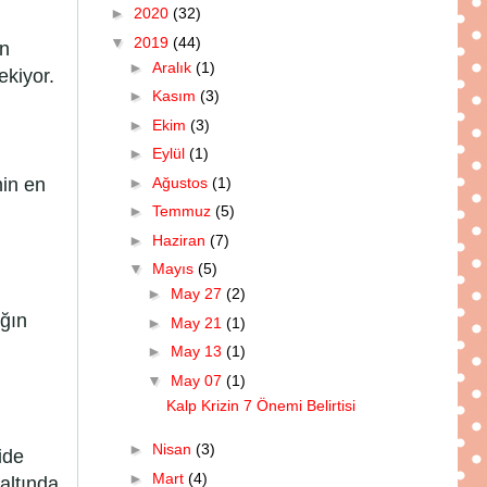
►
2020
(32)
▼
2019
(44)
en
►
Aralık
(1)
ekiyor.
►
Kasım
(3)
►
Ekim
(3)
►
Eylül
(1)
►
Ağustos
(1)
nin en
►
Temmuz
(5)
►
Haziran
(7)
▼
Mayıs
(5)
►
May 27
(2)
ığın
►
May 21
(1)
►
May 13
(1)
▼
May 07
(1)
Kalp Krizin 7 Önemi Belirtisi
►
Nisan
(3)
ide
►
Mart
(4)
 altında