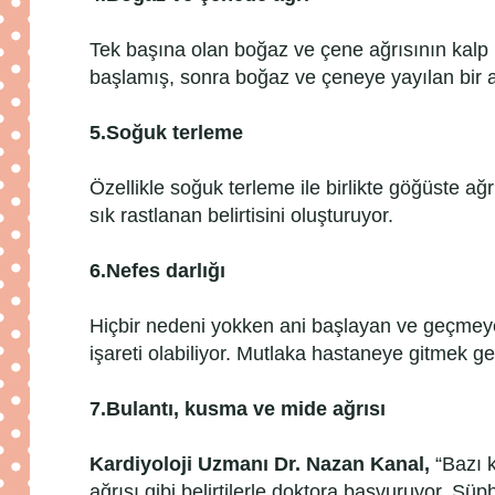
Tek başına olan boğaz ve çene ağrısının kalp 
başlamış, sonra boğaz ve çeneye yayılan bir 
5.
Soğuk terleme
Özellikle soğuk terleme ile birlikte göğüste ağr
sık rastlanan belirtisini oluşturuyor.
6.
Nefes darlığı
Hiçbir nedeni yokken ani başlayan ve geçmeyen 
işareti olabiliyor. Mutlaka hastaneye gitmek ge
7.
Bulantı, kusma ve mide ağrısı
Kardiyoloji Uzmanı Dr. Nazan Kanal,
“Bazı k
ağrısı gibi belirtilerle doktora başvuruyor. Şüp