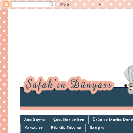
Ana Sayfa
Çocuklar ve Ben
Ürün ve Marka Dene
Yemekler
Etkinlik Takvimi
İletişim