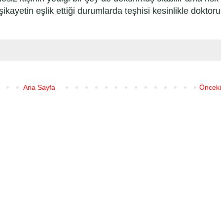
ikayetin eşlik ettiği durumlarda teşhisi kesinlikle dokto
Ana Sayfa
Önceki