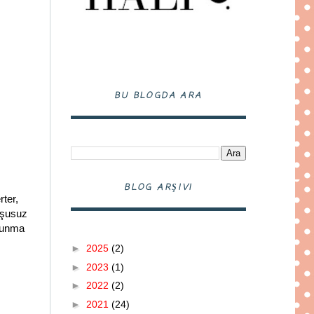
BU BLOGDA ARA
BLOG ARŞIVI
rter,
oşusuz
 sunma
►
2025
(2)
►
2023
(1)
►
2022
(2)
►
2021
(24)