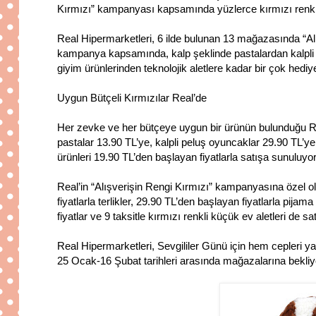
Kırmızı” kampanyası kapsamında yüzlerce kırmızı renkli ü
Real Hipermarketleri, 6 ilde bulunan 13 mağazasında “Al
kampanya kapsamında, kalp şeklinde pastalardan kalpli kur
giyim ürünlerinden teknolojik aletlere kadar bir çok hediye 
Uygun Bütçeli Kırmızılar Real’de
Her zevke ve her bütçeye uygun bir ürünün bulunduğu Re
pastalar 13.90 TL’ye, kalpli peluş oyuncaklar 29.90 TL’y
ürünleri 19.90 TL’den başlayan fiyatlarla satışa sunuluyor
Real’in “Alışverişin Rengi Kırmızı” kampanyasına özel ol
fiyatlarla terlikler, 29.90 TL’den başlayan fiyatlarla pij
fiyatlar ve 9 taksitle kırmızı renkli küçük ev aletleri de sat
Real Hipermarketleri, Sevgililer Günü için hem cepleri 
25 Ocak-16 Şubat tarihleri arasında mağazalarına bekliy