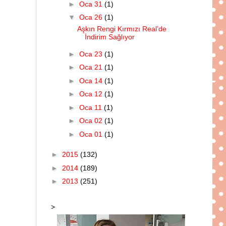
►
Oca 31
(1)
▼
Oca 26
(1)
Aşkın Rengi Kırmızı Real’de
İndirim Sağlıyor
►
Oca 23
(1)
►
Oca 21
(1)
►
Oca 14
(1)
►
Oca 12
(1)
►
Oca 11
(1)
►
Oca 02
(1)
►
Oca 01
(1)
►
2015
(132)
►
2014
(189)
►
2013
(251)
>