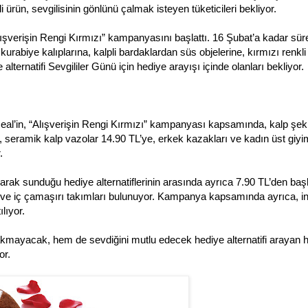
rün, sevgilisinin gönlünü çalmak isteyen tüketicileri bekliyor.
ışverişin Rengi Kırmızı” kampanyasını başlattı. 16 Şubat’a kadar sü
abiye kalıplarına, kalpli bardaklardan süs objelerine, kırmızı renkli 
alternatifi Sevgililer Günü için hediye arayışı içinde olanları bekliyor.
al’in, “Alışverişin Rengi Kırmızı” kampanyası kapsamında, kalp şek
e, seramik kalp vazolar 14.90 TL’ye, erkek kazakları ve kadın üst giyi
.
arak sunduğu hediye alternatiflerinin arasında ayrıca 7.90 TL’den ba
ama ve iç çamaşırı takımları bulunuyor. Kampanya kapsamında ayrıca, in
ılıyor.
yakmayacak, hem de sevdiğini mutlu edecek hediye alternatifi arayan h
or.