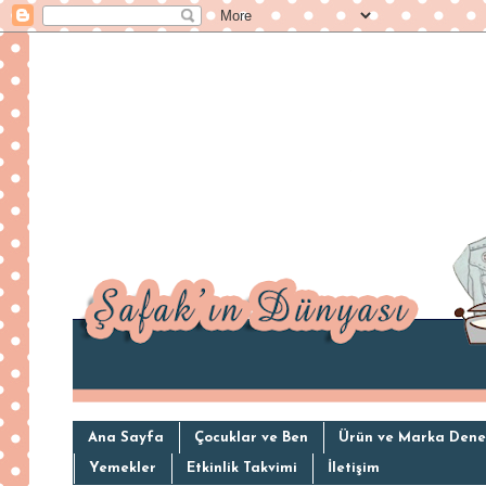
Ana Sayfa
Çocuklar ve Ben
Ürün ve Marka Dene
Yemekler
Etkinlik Takvimi
İletişim