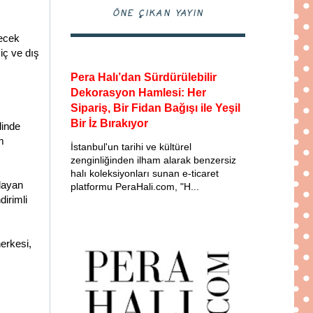
ÖNE ÇIKAN YAYIN
recek
iç ve dış
Pera Halı’dan Sürdürülebilir
Dekorasyon Hamlesi: Her
Sipariş, Bir Fidan Bağışı ile Yeşil
Bir İz Bırakıyor
linde
m
İstanbul'un tarihi ve kültürel
zenginliğinden ilham alarak benzersiz
halı koleksiyonları sunan e-ticaret
şlayan
platformu PeraHali.com, "H...
dirimli
erkesi,