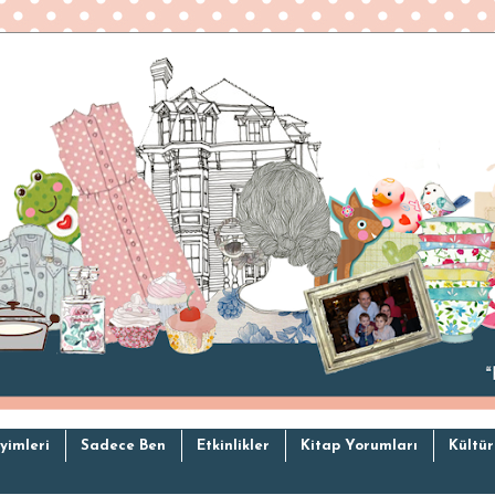
yimleri
Sadece Ben
Etkinlikler
Kitap Yorumları
Kültür