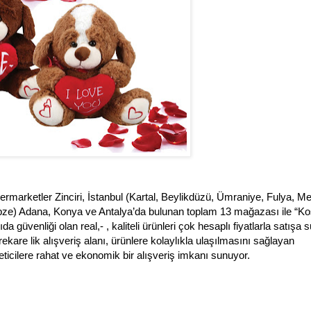
rmarketler Zinciri, İstanbul (Kartal, Beylikdüzü, Ümraniye, Fulya, Me
Gebze) Adana, Konya ve Antalya’da bulunan toplam 13 mağazası ile “K
a güvenliği olan real,- , kaliteli ürünleri çok hesaplı fiyatlarla satışa
trekare lik alışveriş alanı, ürünlere kolaylıkla ulaşılmasını sağlayan
eticilere rahat ve ekonomik bir alışveriş imkanı sunuyor.