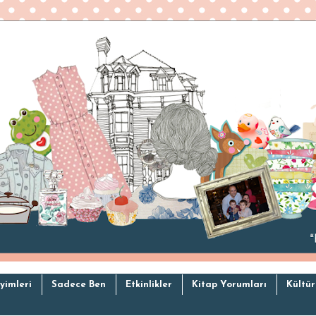
yimleri
Sadece Ben
Etkinlikler
Kitap Yorumları
Kültür