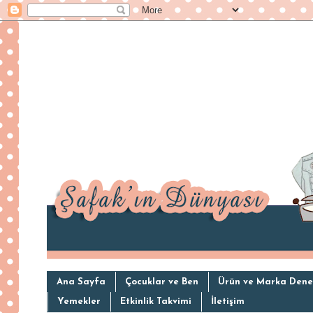
Ana Sayfa
Çocuklar ve Ben
Ürün ve Marka Dene
Yemekler
Etkinlik Takvimi
İletişim