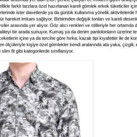
ellikle farklı tarzlara özel hazırlanan kareli gömlek erkek tüketiciler içi
yerlerinde ister davetlerde ya da günlük kullanıma yönelik aktivitelerde 
r hareket imkanı sağlıyor. Birbirinden değişik tonları ve kareli desenl
ler arasında yer alıyor. Göz alıcı renkleri ve stilleriyle her ortamda 
aliteyi bir arada sunuyor. Kumaş ya da denim pantolonların üzerine t
ketlerin içine ya da tercihe göre hırka, kazak tipi kıyafetler ile de k
n ölçüleriyle kişiye özel gömlekler kendi aralarında ata yaka, çizgili, 
slim fit gibi kategorilerde sınıflanıyor.