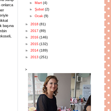
►
Mart
(4)
n onlarca
►
Şubat
(2)
her
eriyle
►
Ocak
(9)
dikkat
►
2018
(81)
ek başına
►
2017
(89)
ombin
ekoseli,
►
2016
(146)
►
2015
(132)
►
2014
(189)
►
2013
(251)
>