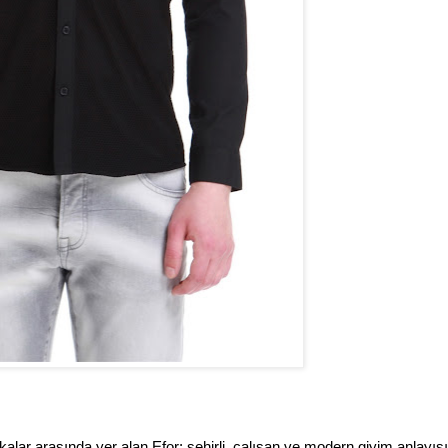
rkalar arasında yer alan Efor; şehirli, çalışan ve modern giyim anlayış