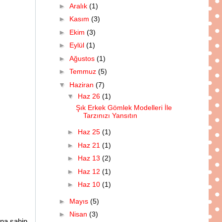
►
Aralık
(1)
►
Kasım
(3)
►
Ekim
(3)
►
Eylül
(1)
►
Ağustos
(1)
►
Temmuz
(5)
▼
Haziran
(7)
▼
Haz 26
(1)
Şık Erkek Gömlek Modelleri İle
Tarzınızı Yansıtın
►
Haz 25
(1)
►
Haz 21
(1)
►
Haz 13
(2)
►
Haz 12
(1)
►
Haz 10
(1)
►
Mayıs
(5)
►
Nisan
(3)
ına sahip