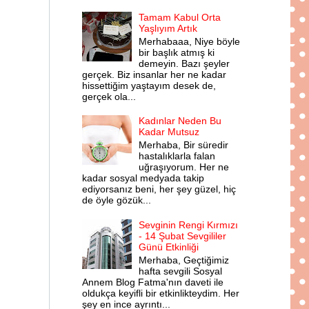
Tamam Kabul Orta
Yaşlıyım Artık
Merhabaaa, Niye böyle
bir başlık atmış ki
demeyin. Bazı şeyler
gerçek. Biz insanlar her ne kadar
hissettiğim yaştayım desek de,
gerçek ola...
Kadınlar Neden Bu
Kadar Mutsuz
Merhaba, Bir süredir
hastalıklarla falan
uğraşıyorum. Her ne
kadar sosyal medyada takip
ediyorsanız beni, her şey güzel, hiç
de öyle gözük...
Sevginin Rengi Kırmızı
- 14 Şubat Sevgililer
Günü Etkinliği
Merhaba, Geçtiğimiz
hafta sevgili Sosyal
Annem Blog Fatma'nın daveti ile
oldukça keyifli bir etkinlikteydim. Her
şey en ince ayrıntı...