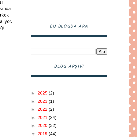
sı
asında
erkek
alıyor.
BU BLOGDA ARA
ği
BLOG ARŞIVI
►
2025
(2)
►
2023
(1)
►
2022
(2)
►
2021
(24)
►
2020
(32)
▼
2019
(44)