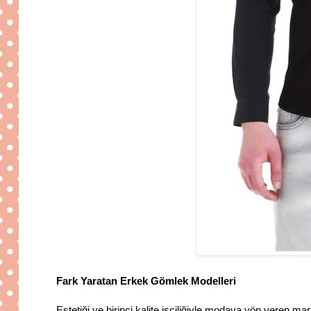
Fark Yaratan Erkek Gömlek Modelleri
Estetiği ve birinci kalite işçiliğiyle modaya yön veren ma