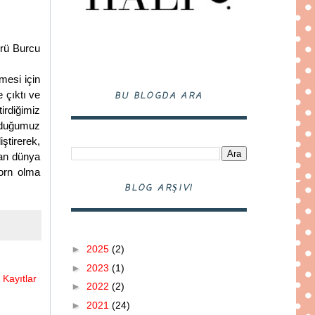
örü Burcu
şmesi için
e çıktı ve
BU BLOGDA ARA
tirdiğimiz
olduğumuz
ştirerek,
dan dünya
orn olma
BLOG ARŞIVI
►
2025
(2)
►
2023
(1)
 Kayıtlar
►
2022
(2)
►
2021
(24)