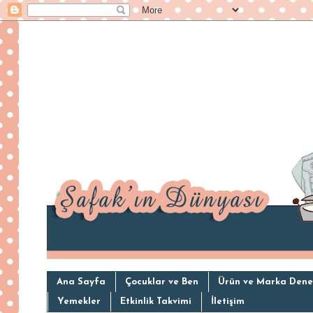
Ana Sayfa
Çocuklar ve Ben
Ürün ve Marka Dene
Yemekler
Etkinlik Takvimi
İletişim