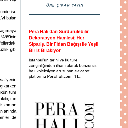
ÖNE ÇIKAN YAYIN
’ünde ise
’yi bulan
 taşımaya
Pera Halı’dan Sürdürülebilir
 %95’inin
Dekorasyon Hamlesi: Her
ollardaki
Sipariş, Bir Fidan Bağışı ile Yeşil
zlık gibi
Bir İz Bırakıyor
İstanbul'un tarihi ve kültürel
zenginliğinden ilham alarak benzersiz
halı koleksiyonları sunan e-ticaret
platformu PeraHali.com, "H...
saliyenin
 çıkarken
yükün tüm
iletişime
bir zaman
an anında
emler de