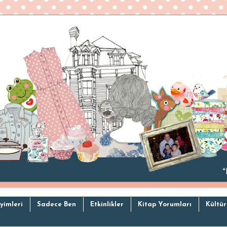
yimleri
Sadece Ben
Etkinlikler
Kitap Yorumları
Kültür