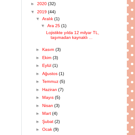
►
2020
(32)
▼
2019
(44)
▼
Aralık
(1)
▼
Ara 25
(1)
Lojistikte yılda 12 milyar TL,
taşımadan kaynaklı ...
►
Kasım
(3)
►
Ekim
(3)
►
Eylül
(1)
►
Ağustos
(1)
►
Temmuz
(5)
►
Haziran
(7)
►
Mayıs
(5)
►
Nisan
(3)
►
Mart
(4)
►
Şubat
(2)
►
Ocak
(9)