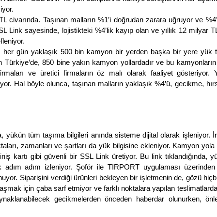
iyor.
r TL civarında. Taşınan malların %1’i doğrudan zarara uğruyor ve %4
 Link sayesinde, lojistikteki %4’lik kayıp olan ve yıllık 12 milyar TL
fleniyor.
de, her gün yaklaşık 500 bin kamyon bir yerden başka bir yere yük
 Türkiye’de, 850 bine yakın kamyon yollardadır ve bu kamyonların
rmaları ve üretici firmaların öz malı olarak faaliyet gösteriyor. Y
r. Hal böyle olunca, taşınan malların yaklaşık %4’ü, gecikme, hırsı
ükün tüm taşıma bilgileri anında sisteme dijital olarak işleniyor. İr
taları, zamanları ve şartları da yük bilgisine ekleniyor. Kamyon yola
iş kartı gibi güvenli bir SSL Link üretiyor. Bu link tıklandığında, 
larak adım adım izleniyor. Şoför ile TIRPORT uygulaması üzerinden 
yor. Siparişini verdiği ürünleri bekleyen bir işletmenin de, gözü hiç
aşmak için çaba sarf etmiyor ve farklı noktalara yapılan teslimatlard
kaynaklanabilecek gecikmelerden önceden haberdar olunurken, önl