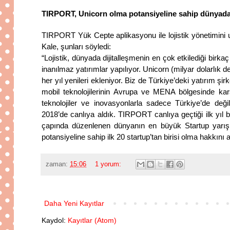
TIRPORT, Unicorn olma potansiyeline sahip dünyadak
TIRPORT Yük Cepte aplikasyonu ile lojistik yönetimini u
Kale, şunları söyledi:
“Lojistik, dünyada dijitalleşmenin en çok etkilediği birkaç
inanılmaz yatırımlar yapılıyor. Unicorn (milyar dolarlık de
her yıl yenileri ekleniyor. Biz de Türkiye’deki yatırım şir
mobil teknolojilerinin Avrupa ve MENA bölgesinde karşı
teknolojiler ve inovasyonlarla sadece Türkiye’de değil
2018’de canlıya aldık. TIRPORT canlıya geçtiği ilk yıl 
çapında düzenlenen dünyanın en büyük Startup yarış
potansiyeline sahip ilk 20 startup’tan birisi olma hakkını 
zaman:
15:06
1 yorum:
Daha Yeni Kayıtlar
Kaydol:
Kayıtlar (Atom)