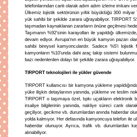
telefonlarından canlı olarak adım adım izleme imkanı ver
Ülkemiz lojistik sektörünün yıllık büyüklüğü 300 milya
yük sahibi bir şekilde zarara uğrayabiliyor. TIRPORT SSL
taşımadan kaynaklanan zararların önüne geçilmesi hede
Taşımanın %92’sinin karayolları ile yapıldığı ülkemiz
devam ediyor. Avrupa’nın en büyük kamyon pazarı olan
sahibi bireysel kamyonculardır. Sadece %5’i lojistik fi
kamyonların %10’unda dahi araç takip sistemi bulunmuyo
bazı nedenlerden dolayı bir şekilde zarara uğrayabiliyor.
TIRPORT teknolojileri ile yükler güvende
TIRPORT kullanıcısı bir kamyona yükleme yapıldığında, y
yüke ilişkin detaylarının yanında, yükleme ve teslim nok
TIRPORT o taşımaya özel, tıpkı uçakların elektronik bin
irsaliye bilgilerinin yanında, nakliye süreci canlı o
geçiliyor, gecikme vb. durumlardan anında haberdar olunu
yolda kalmıyor. Her defasında kamyoncuya telefon ile ul
haberdar olunuyor. Ayrıca, trafik vb. durumlardan 
alınabiliyor.