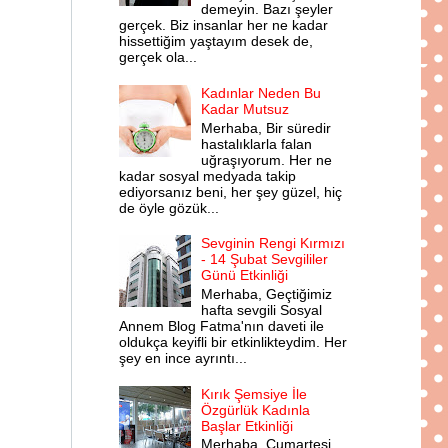
demeyin. Bazı şeyler
gerçek. Biz insanlar her ne kadar
hissettiğim yaştayım desek de,
gerçek ola...
Kadınlar Neden Bu
Kadar Mutsuz
Merhaba, Bir süredir
hastalıklarla falan
uğraşıyorum. Her ne
kadar sosyal medyada takip
ediyorsanız beni, her şey güzel, hiç
de öyle gözük...
Sevginin Rengi Kırmızı
- 14 Şubat Sevgililer
Günü Etkinliği
Merhaba, Geçtiğimiz
hafta sevgili Sosyal
Annem Blog Fatma'nın daveti ile
oldukça keyifli bir etkinlikteydim. Her
şey en ince ayrıntı...
Kırık Şemsiye İle
Özgürlük Kadınla
Başlar Etkinliği
Merhaba, Cumartesi