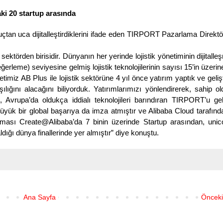
i 20 startup arasında
çtan uca dijitalleştirdiklerini ifade eden TIRPORT Pazarlama Direkt
 sektörden birisidir. Dünyanın her yerinde lojistik yönetiminin dijitalle
ğerleme) seviyesine gelmiş lojistik teknolojilerinin sayısı 15’in üzerin
ketimiz AB Plus ile lojistik sektörüne 4 yıl önce yatırım yaptık ve geliş
lığını alacağını biliyorduk. Yatırımlarımızı yönlendirerek, sahip 
, Avrupa’da oldukça iddialı teknolojileri barındıran TIRPORT’u geli
büyük bir global başarıya da imza atmıştır ve Alibaba Cloud tarafın
ması Create@Alibaba’da 7 binin üzerinde Startup arasından, unic
aldığı dünya finallerinde yer almıştır” diye konuştu.
Ana Sayfa
Önceki