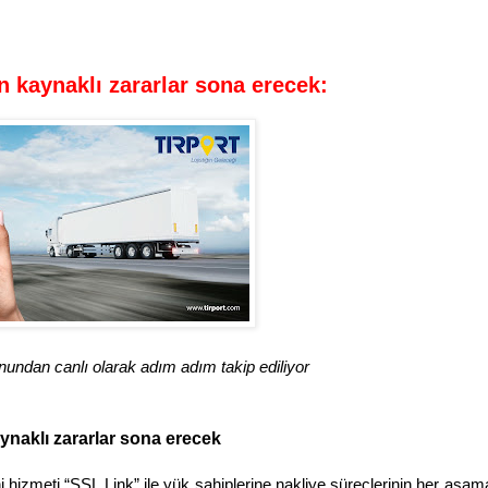
n kaynaklı zararlar sona erecek:
undan canlı olarak adım adım takip ediliyor
aynaklı zararlar sona erecek
ni hizmeti “SSL Link” ile yük sahiplerine nakliye süreçlerinin her aşam