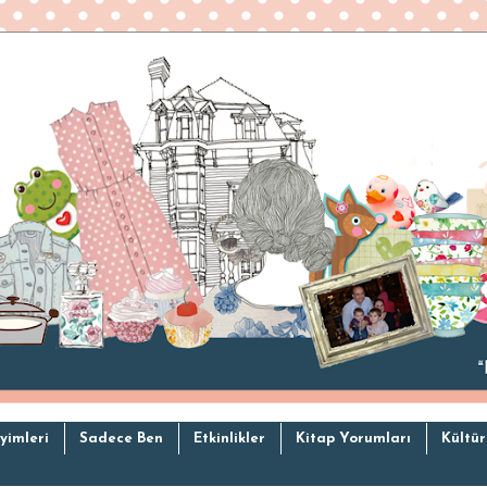
yimleri
Sadece Ben
Etkinlikler
Kitap Yorumları
Kültür