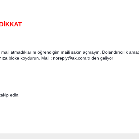
 DİKKAT
 mail atmadıklarını öğrendiğim maili sakın açmayın. Dolandırıcılık amaç
nıza bloke koydurun. Mail ; noreply@ak.com.tr den geliyor
takip edin.