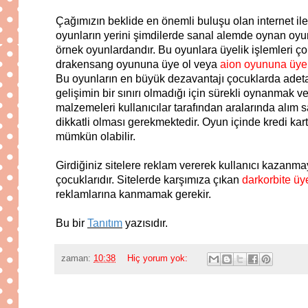
Çağımızın beklide en önemli buluşu olan internet ile 
oyunların yerini şimdilerde sanal alemde oynan oyun
örnek oyunlardandır. Bu oyunlara üyelik işlemleri ço
drakensang oyununa üye ol veya
aion oyununa üye
Bu oyunların en büyük dezavantajı çocuklarda adeta b
gelişimin bir sınırı olmadığı için sürekli oynanmak v
malzemeleri kullanıcılar tarafından aralarında alım 
dikkatli olması gerekmektedir. Oyun içinde kredi kart
mümkün olabilir.
Girdiğiniz sitelere reklam vererek kullanıcı kazanmay
çocuklarıdır. Sitelerde karşımıza çıkan
darkorbite üy
reklamlarına kanmamak gerekir.
Bu bir
Tanıtım
yazısıdır.
zaman:
10:38
Hiç yorum yok: