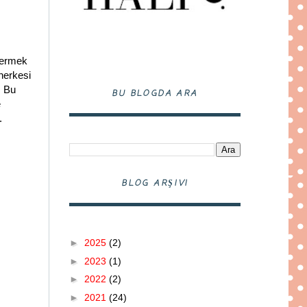
 vermek
herkesi
. Bu
BU BLOGDA ARA
e
.
BLOG ARŞIVI
►
2025
(2)
►
2023
(1)
►
2022
(2)
►
2021
(24)