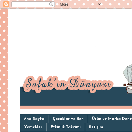
Ana Sayfa
Çocuklar ve Ben
Ürün ve Marka Dene
Yemekler
Etkinlik Takvimi
İletişim