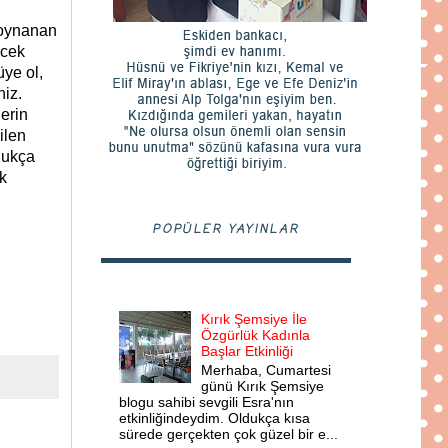
a oynanan
ecek
üye ol,
niz.
erin
ilen
ldukça
ak
POPÜLER YAYINLAR
Kırık Şemsiye İle
Özgürlük Kadınla
Başlar Etkinliği
Merhaba, Cumartesi
günü Kırık Şemsiye
blogu sahibi sevgili Esra'nın
etkinliğindeydim. Oldukça kısa
sürede gerçekten çok güzel bir e...