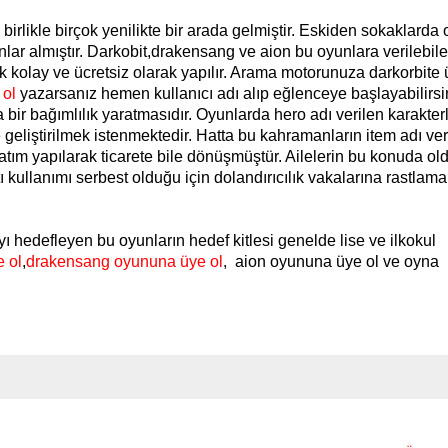
birlikle birçok yenilikte bir arada gelmiştir. Eskiden sokaklard
lar almıştır. Darkobit,drakensang ve aion bu oyunlara verilebil
k kolay ve ücretsiz olarak yapılır. Arama motorunuza darkorbite 
 ol
yazarsanız hemen kullanıcı adı alıp eğlenceye başlayabilirsi
ir bağımlılık yaratmasıdır. Oyunlarda hero adı verilen karakterl
e geliştirilmek istenmektedir. Hatta bu kahramanların item adı ver
satım yapılarak ticarete bile dönüşmüştür. Ailelerin bu konuda o
ı kullanımı serbest olduğu için dolandırıcılık vakalarına rastlam
ı hedefleyen bu oyunların hedef kitlesi genelde lise ve ilkokul
e ol
,
drakensang oyununa üye ol
, aion oyununa üye ol ve oyna