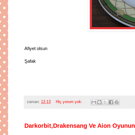
Afiyet olsun
Şafak
zaman:
12:13
Hiç yorum yok:
Darkorbit,Drakensang Ve Aion Oyunun