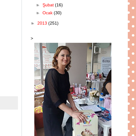
►
Şubat
(16)
►
Ocak
(30)
►
2013
(251)
>