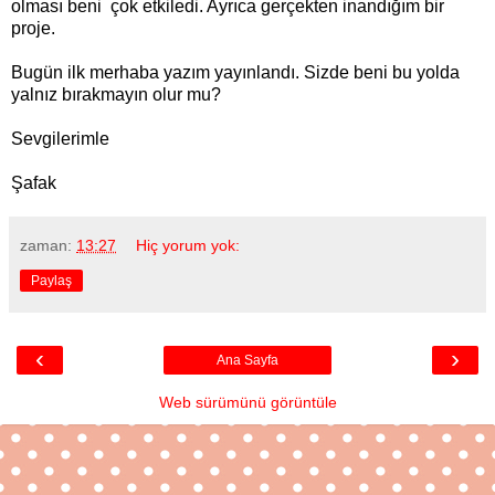
olması beni çok etkiledi. Ayrıca gerçekten inandığım bir
proje.
Bugün ilk merhaba yazım yayınlandı. Sizde beni bu yolda
yalnız bırakmayın olur mu?
Sevgilerimle
Şafak
zaman:
13:27
Hiç yorum yok:
Paylaş
‹
›
Ana Sayfa
Web sürümünü görüntüle