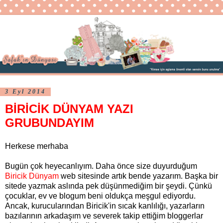
3 Eyl 2014
BİRİCİK DÜNYAM YAZI
GRUBUNDAYIM
Herkese merhaba
Bugün çok heyecanlıyım. Daha önce size duyurduğum
Biricik Dünyam
web sitesinde artık bende yazarım. Başka bir
sitede yazmak aslında pek düşünmediğim bir şeydi. Çünkü
çocuklar, ev ve blogum beni oldukça meşgul ediyordu.
Ancak, kurucularından Biricik'in sıcak kanlılığı, yazarların
bazılarının arkadaşım ve severek takip ettiğim bloggerlar