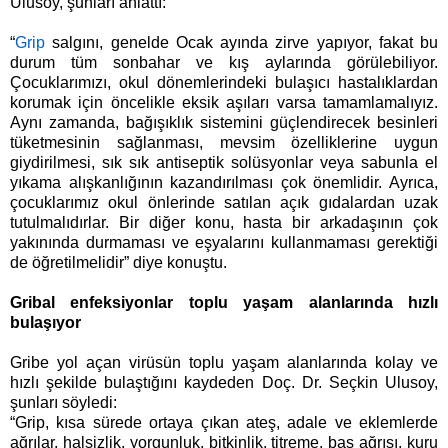
Ulusoy, şunları anlattı:
“
Grip
salgını, genelde Ocak ayında zirve yapıyor, fakat bu
durum tüm sonbahar ve kış aylarında görülebiliyor.
Çocuklarımızı, okul dönemlerindeki bulaşıcı hastalıklardan
korumak için öncelikle eksik aşıları varsa tamamlamalıyız.
Aynı zamanda, bağışıklık sistemini güçlendirecek besinleri
tüketmesinin sağlanması, mevsim özelliklerine uygun
giydirilmesi, sık sık antiseptik solüsyonlar veya sabunla el
yıkama alışkanlığının kazandırılması çok önemlidir. Ayrıca,
çocuklarımız okul önlerinde satılan açık gıdalardan uzak
tutulmalıdırlar. Bir diğer konu, hasta bir arkadaşının çok
yakınında durmaması ve eşyalarını kullanmaması gerektiği
de öğretilmelidir” diye konuştu.
Gribal enfeksiyonlar toplu yaşam alanlarında hızlı
bulaşıyor
Gribe yol açan virüsün toplu yaşam alanlarında kolay ve
hızlı şekilde bulaştığını kaydeden Doç. Dr. Seçkin Ulusoy,
şunları söyledi:
“Grip, kısa sürede ortaya çıkan ateş, adale ve eklemlerde
ağrılar, halsizlik, yorgunluk, bitkinlik, titreme, baş ağrısı, kuru