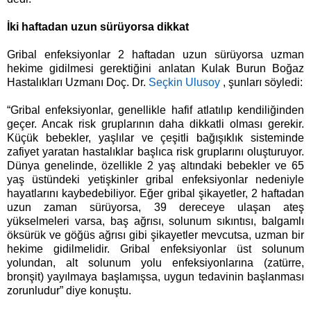
İki haftadan uzun sürüyorsa dikkat
Gribal enfeksiyonlar 2 haftadan uzun sürüyorsa uzman
hekime gidilmesi gerektiğini anlatan Kulak Burun Boğaz
Hastalıkları Uzmanı Doç. Dr.
Seçkin Ulusoy
, şunları söyledi:
“Gribal enfeksiyonlar, genellikle hafif atlatılıp kendiliğinden
geçer. Ancak risk gruplarının daha dikkatli olması gerekir.
Küçük bebekler, yaşlılar ve çeşitli bağışıklık sisteminde
zafiyet yaratan hastalıklar başlıca risk gruplarını oluşturuyor.
Dünya genelinde, özellikle 2 yaş altındaki bebekler ve 65
yaş üstündeki yetişkinler gribal enfeksiyonlar nedeniyle
hayatlarını kaybedebiliyor. Eğer gribal şikayetler, 2 haftadan
uzun zaman sürüyorsa, 39 dereceye ulaşan ateş
yükselmeleri varsa, baş ağrısı, solunum sıkıntısı, balgamlı
öksürük ve göğüs ağrısı gibi şikayetler mevcutsa, uzman bir
hekime gidilmelidir. Gribal enfeksiyonlar üst solunum
yolundan, alt solunum yolu enfeksiyonlarına (zatürre,
bronşit) yayılmaya başlamışsa, uygun tedavinin başlanması
zorunludur” diye konuştu.