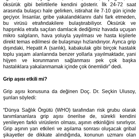
öksürük gibi belirtilerle kendini gösterir. İlk 24-72 saat
arasında bulaşıcı hale gelirken, istirahat ile 7-10 gün içinde
geçiyor. İnsanlar, gribe yakalandıklarını dahi fark etmeden,
bu virüsü etrafındakilere bulaştırabiliyor. Öksürük ve
hapşırıkla etrafa saçılan damlacık dediğimiz havada uçuşan
mikro salgıların, hava yoluyla yayılması ve hasta kişilerle
direkt temas edilmesi de bulaşmayı hızlandırıyor. Ayrıca grip
dışındaki, Hepatit A (sarılık), kabakulak gibi birçok hastalık
toplu yaşam alanlarında benzer yollarla yayılmaktadır, yani
hijyen ve korunmanın sağlanması pek çok başka
hastalıklara yakalanmamak içinde çok önemlidir” dedi.
Grip aşısı etkili mi?
Grip aşısı konusuna da değinen Doç. Dr. Seçkin Ulusoy,
şunları söyledi:
“Dünya Sağlık Örgütü (WHO) tarafından risk grubu olarak
tanımlananlara grip aşısı önerilse de, sürekli kendini
yenileyen farklı virüslerin olması, aşının etkinliğini sınırlıyor.
Grip aşının yan etkileri ve aşılama sonrası oluşacak gribal
şikayetler de dikkate alındığında, konunun uzmanı olan