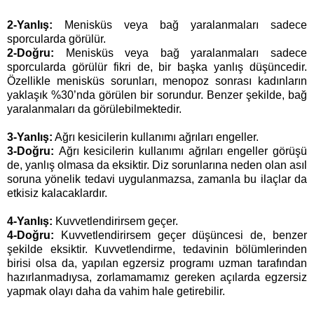
2-Yanlış:
Menisküs veya bağ yaralanmaları sadece
sporcularda görülür.
2-Doğru:
Menisküs veya bağ yaralanmaları sadece
sporcularda görülür fikri de, bir başka yanlış düşüncedir.
Özellikle menisküs sorunları, menopoz sonrası kadınların
yaklaşık %30’nda görülen bir sorundur. Benzer şekilde, bağ
yaralanmaları da görülebilmektedir.
3-Yanlış:
Ağrı kesicilerin kullanımı ağrıları engeller.
3-Doğru:
Ağrı kesicilerin kullanımı ağrıları engeller görüşü
de, yanlış olmasa da eksiktir. Diz sorunlarına neden olan asıl
soruna yönelik tedavi uygulanmazsa, zamanla bu ilaçlar da
etkisiz kalacaklardır.
4-Yanlış:
Kuvvetlendirirsem geçer.
4-Doğru:
Kuvvetlendirirsem geçer düşüncesi de, benzer
şekilde eksiktir. Kuvvetlendirme, tedavinin bölümlerinden
birisi olsa da, yapılan egzersiz programı uzman tarafından
hazırlanmadıysa, zorlamamamız gereken açılarda egzersiz
yapmak olayı daha da vahim hale getirebilir.