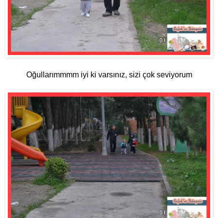
Oğullarımmmm iyi ki varsınız, sizi çok seviyorum