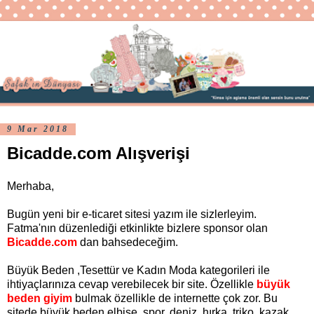
9 Mar 2018
Bicadde.com Alışverişi
Merhaba,
Bugün yeni bir e-ticaret sitesi yazım ile sizlerleyim.
Fatma'nın düzenlediği etkinlikte bizlere sponsor olan
Bicadde.com
dan bahsedeceğim.
Büyük Beden ,Tesettür ve Kadın Moda kategorileri ile
ihtiyaçlarınıza cevap verebilecek bir site. Özellikle
büyük
beden giyim
bulmak özellikle de internette çok zor. Bu
sitede büyük beden elbise, spor, deniz. hırka, triko, kazak,